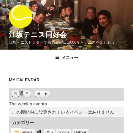
コ
ン
テ
ン
ツ
江坂テニス同好会
へ
江坂テニスセンターで毎週月曜日19:00からテニスを楽しもう！
ス
キ
メニュー
ッ
プ
MY CALENDAR
週
前
次
月
日
へ
へ
The week's events
この期間内に設定されているイベントはありません
カテゴリー
all
General
RSS
Google
Outlook