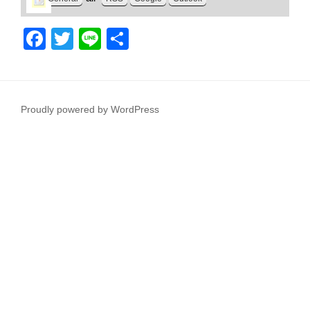
F
T
Li
共
a
wi
n
有
c
tt
e
e
er
Proudly powered by WordPress
b
o
o
k