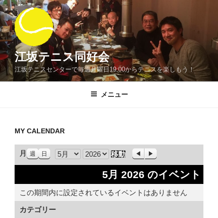
コ
ン
テ
ン
ツ
江坂テニス同好会
へ
江坂テニスセンターで毎週月曜日19:00からテニスを楽しもう！
ス
キ
メニュー
ッ
プ
MY CALENDAR
月
月
前
次
週
日
へ
へ
年
5月 2026 のイベント
この期間内に設定されているイベントはありません
カテゴリー