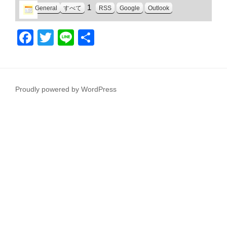
1
General
すべて
RSS
Google
Outlook
F
T
Li
共
a
wi
n
有
c
tt
e
e
er
Proudly powered by WordPress
b
o
o
k