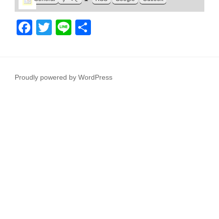
F
T
Li
共
a
wi
n
有
c
tt
e
e
er
Proudly powered by WordPress
b
o
o
k