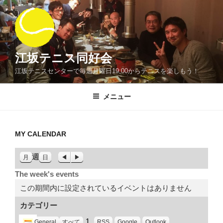
コ
ン
テ
ン
ツ
江坂テニス同好会
へ
江坂テニスセンターで毎週月曜日19:00からテニスを楽しもう！
ス
キ
メニュー
ッ
プ
MY CALENDAR
週
前
次
月
日
へ
へ
The week's events
この期間内に設定されているイベントはありません
カテゴリー
1
General
すべて
RSS
Google
Outlook