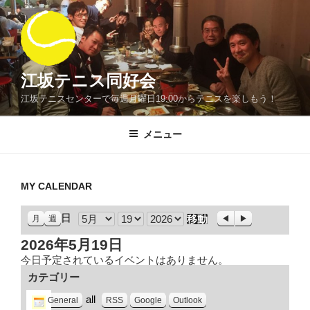
コ
ン
テ
ン
ツ
江坂テニス同好会
へ
江坂テニスセンターで毎週月曜日19:00からテニスを楽しもう！
ス
キ
メニュー
ッ
プ
MY CALENDAR
日
月
前
次
月
週
へ
へ
日
年
2026年5月19日
今日予定されているイベントはありません。
カテゴリー
all
General
RSS
Google
Outlook