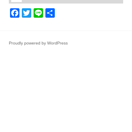
F
T
Li
共
a
wi
n
有
c
tt
e
e
er
Proudly powered by WordPress
b
o
o
k