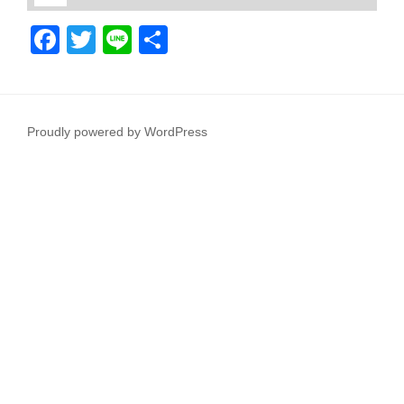
F
T
Li
共
a
wi
n
有
c
tt
e
e
er
Proudly powered by WordPress
b
o
o
k