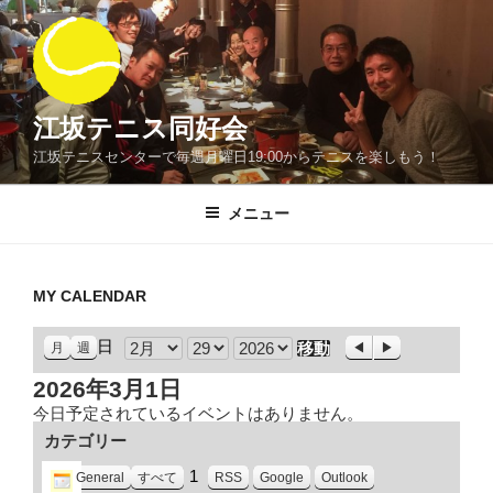
コ
ン
テ
ン
ツ
江坂テニス同好会
へ
江坂テニスセンターで毎週月曜日19:00からテニスを楽しもう！
ス
キ
メニュー
ッ
プ
MY CALENDAR
日
月
前
次
月
週
へ
へ
日
年
2026年3月1日
今日予定されているイベントはありません。
カテゴリー
1
General
すべて
RSS
Google
Outlook